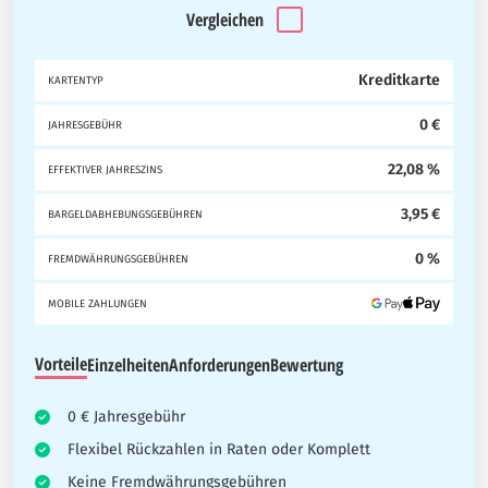
Vergleichen
Kreditkarte
KARTENTYP
0 €
JAHRESGEBÜHR
22,08 %
EFFEKTIVER JAHRESZINS
3,95 €
BARGELDABHEBUNGSGEBÜHREN
0 %
FREMDWÄHRUNGSGEBÜHREN
MOBILE ZAHLUNGEN
Vorteile
Einzelheiten
Anforderungen
Bewertung
0 € Jahresgebühr
Flexibel Rückzahlen in Raten oder Komplett
Keine Fremdwährungsgebühren