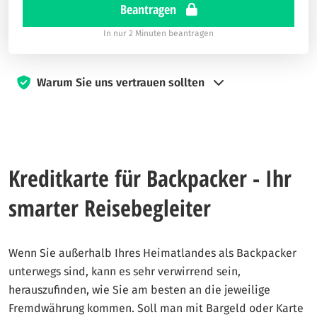
Beantragen
In nur 2 Minuten beantragen
Warum Sie uns vertrauen sollten
Seit 2019 setzt sich Kreditkarten360 dafür ein, dass Besucher
fundierte Entscheidungen treffen können, wenn es um
Kreditkarten geht. Unser Team von Finanz- und Reiseexperten
arbeitet hart daran, Ihnen die Anleitung zu geben, die Sie
Kreditkarte für Backpacker - Ihr
brauchen, um die klügsten Entscheidungen zu treffen.
smarter Reisebegleiter
Unsere Experten verfügen über umfangreiche Erfahrungen und
testen die Karten selbst. Unser Ziel ist es, Ihnen klare und
ehrliche Vergleiche aller deutschen Kreditkarten zu bieten.
Wenn Sie außerhalb Ihres Heimatlandes als Backpacker
Unser Ziel bei Kreditkarten360 ist es, Ihnen alle notwendigen
unterwegs sind, kann es sehr verwirrend sein,
Informationen zur Verfügung zu stellen, damit Sie eine kluge
herauszufinden, wie Sie am besten an die jeweilige
Entscheidung treffen können, die zu Ihren Finanzen passt.
Fremdwährung kommen. Soll man mit Bargeld oder Karte