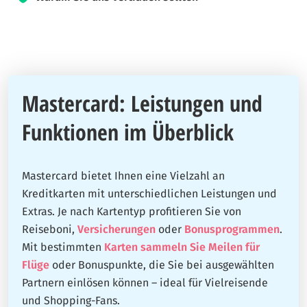
Seit 2019 setzt sich Kreditkarten360 dafür ein, dass Besucher
fundierte Entscheidungen treffen können, wenn es um
Kreditkarten geht. Unser Team von Finanz- und Reiseexperten
arbeitet hart daran, Ihnen die Anleitung zu geben, die Sie
Mastercard: Leistungen und
brauchen, um die klügsten Entscheidungen zu treffen.
Unsere Experten verfügen über umfangreiche Erfahrungen und
Funktionen im Überblick
testen die Karten selbst. Unser Ziel ist es, Ihnen klare und
ehrliche Vergleiche aller deutschen Kreditkarten zu bieten.
Mastercard bietet Ihnen eine Vielzahl an
Unser Ziel bei Kreditkarten360 ist es, Ihnen alle notwendigen
Kreditkarten mit unterschiedlichen Leistungen und
Informationen zur Verfügung zu stellen, damit Sie eine kluge
Extras. Je nach Kartentyp profitieren Sie von
Entscheidung treffen können, die zu Ihren Finanzen passt.
Reiseboni,
Versicherungen
oder
Bonusprogrammen
.
Mit bestimmten
Karten sammeln Sie Meilen für
Flüge
oder Bonuspunkte, die Sie bei ausgewählten
Partnern einlösen können – ideal für Vielreisende
und Shopping-Fans.