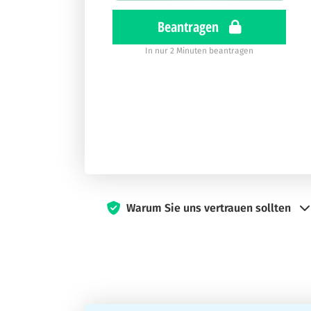
Beantragen
In nur 2 Minuten beantragen
Warum Sie uns vertrauen sollten
Seit 2019 setzt sich Kreditkarten360 dafür e
und Reiseexperten arbeitet hart daran, Ihnen 
Unsere Experten verfügen über umfangreiche Er
Kreditkarten zu bieten. Unser Ziel bei Kredit