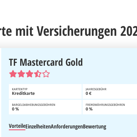
rte mit Versicherungen 20
TF Mastercard Gold
KARTENTYP
JAHRESGEBÜHR
Kreditkarte
0 €
BARGELDABHEBUNGSGEBÜHREN
FREMDWÄHRUNGSGEBÜHREN
0 %
0 %
Vorteile
Einzelheiten
Anforderungen
Bewertung