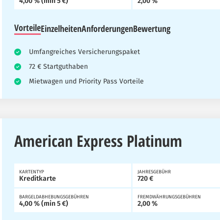
4,00 % (min 5 €)
2,00 %
Vorteile
Einzelheiten
Anforderungen
Bewertung
Umfangreiches Versicherungspaket
72 € Startguthaben
Mietwagen und Priority Pass Vorteile
American Express Platinum
KARTENTYP
JAHRESGEBÜHR
Kreditkarte
720 €
BARGELDABHEBUNGSGEBÜHREN
FREMDWÄHRUNGSGEBÜHREN
4,00 % (min 5 €)
2,00 %