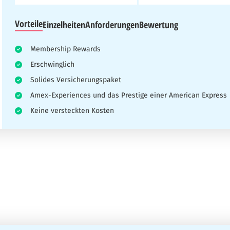
Vorteile
Einzelheiten
Anforderungen
Bewertung
Membership Rewards
Erschwinglich
Solides Versicherungspaket
Amex-Experiences und das Prestige einer American Express
Keine versteckten Kosten
in, dass Besucher fundierte Entscheidungen treffen können, wenn es um
die Anleitung zu geben, die Sie brauchen, um die klügsten Entscheidun
fahrungen und testen die Karten selbst. Unser Ziel ist es, Ihnen klar
karten360 ist es, Ihnen alle notwendigen Informationen zur Verfügung zu