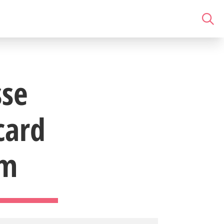
sse
card
um