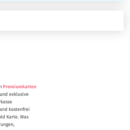
en
Premiumkarten
 und exklusive
rkasse
and kostenfrei
ld Karte. Was
rungen,