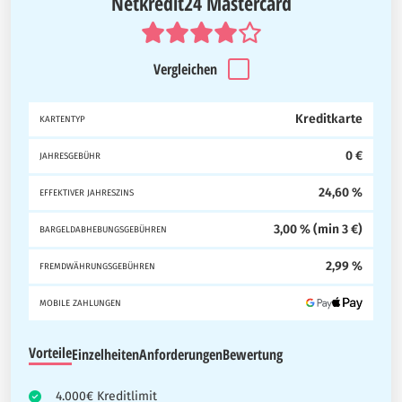
Netkredit24 Mastercard
Vergleichen
Kreditkarte
KARTENTYP
0 €
JAHRESGEBÜHR
24,60 %
EFFEKTIVER JAHRESZINS
3,00 % (min 3 €)
BARGELDABHEBUNGSGEBÜHREN
2,99 %
FREMDWÄHRUNGSGEBÜHREN
MOBILE ZAHLUNGEN
Vorteile
Einzelheiten
Anforderungen
Bewertung
4.000€ Kreditlimit