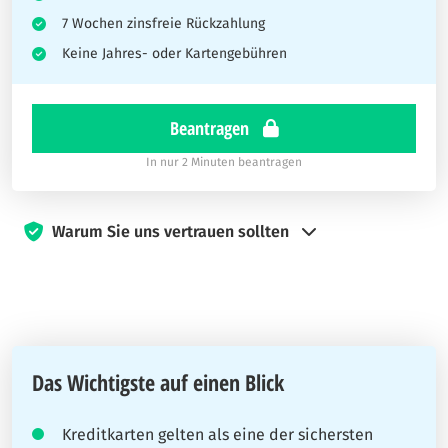
7 Wochen zinsfreie Rückzahlung
Keine Jahres- oder Kartengebühren
Beantragen
In nur 2 Minuten beantragen
Warum Sie uns vertrauen sollten
Seit 2019 setzt sich Kreditkarten360 dafür ein, dass Besucher
fundierte Entscheidungen treffen können, wenn es um
Kreditkarten geht. Unser Team von Finanz- und Reiseexperten
arbeitet hart daran, Ihnen die Anleitung zu geben, die Sie
brauchen, um die klügsten Entscheidungen zu treffen.
Das Wichtigste auf einen Blick
Unsere Experten verfügen über umfangreiche Erfahrungen und
Kreditkarten gelten als eine der sichersten
testen die Karten selbst. Unser Ziel ist es, Ihnen klare und