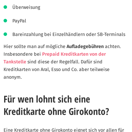
Überweisung
PayPal
Bareinzahlung bei Einzelhändlern oder SB-Terminals
Hier sollte man auf mögliche
Aufladegebühren
achten.
Insbesondere bei
Prepaid Kreditkarten von der
Tankstelle
sind diese der Regelfall. Dafür sind
Kreditkarten von Aral, Esso und Co. aber teilweise
anonym.
Für wen lohnt sich eine
Kreditkarte ohne Girokonto?
Eine Kreditkarte ohne Girokonto eignet sich vor allen für