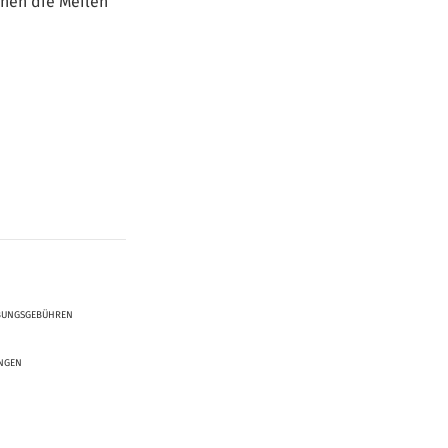
nen die Meilen
BUNGSGEBÜHREN
NGEN