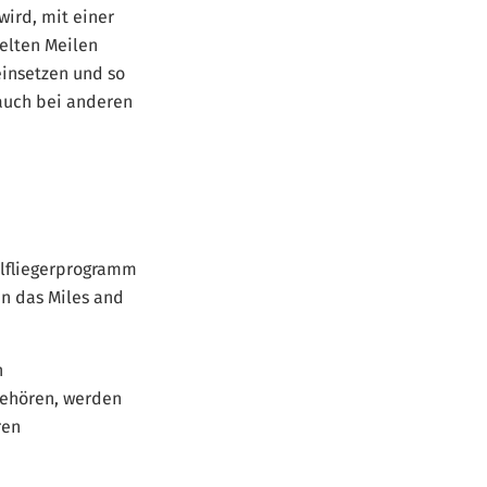
wird, mit einer
elten Meilen
einsetzen und so
auch bei anderen
elfliegerprogramm
en das Miles and
n
 gehören, werden
ren