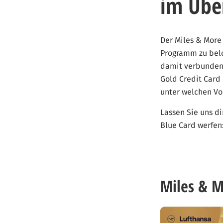
im Übe
Der Miles & More
Programm zu belo
damit verbundene
Gold Credit Card
unter welchen Vo
Lassen Sie uns d
Blue Card werfen
Miles & M