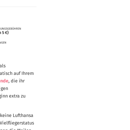
BUNGSGEBÜHREN
 5 €)
NGEN
als
atisch auf Ihrem
ende
, die ihr
igen
inn extra zu
 keine Lufthansa
ielfliegerstatus