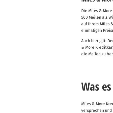
Die Miles & More 
500 Meilen als W
auf Ihrem Miles &
einmaligen Preis
Auch hier gilt: D
& More Kreditkar
die Meilen zu be
Was es 
Miles & More Kred
versprechen und 