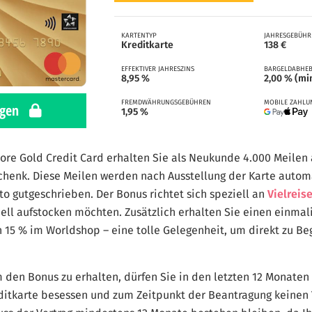
KARTENTYP
JAHRESGEBÜHR
Kreditkarte
138 €
EFFEKTIVER JAHRESZINS
BARGELDABHE
8,95 %
2,00 % (min
FREMDWÄHRUNGSGEBÜHREN
MOBILE ZAHLU
agen
1,95 %
More Gold Credit Card erhalten Sie als Neukunde 4.000 Meilen 
enk. Diese Meilen werden nach Ausstellung der Karte autom
o gutgeschrieben. Der Bonus richtet sich speziell an
Vielreis
ell aufstocken möchten. Zusätzlich erhalten Sie einen einmal
 15 % im Worldshop – eine tolle Gelegenheit, um direkt zu Beg
 den Bonus zu erhalten, dürfen Sie in den letzten 12 Monaten
ditkarte besessen und zum Zeitpunkt der Beantragung keinen V