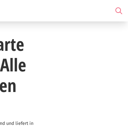
arte
Alle
gen
d und liefert in