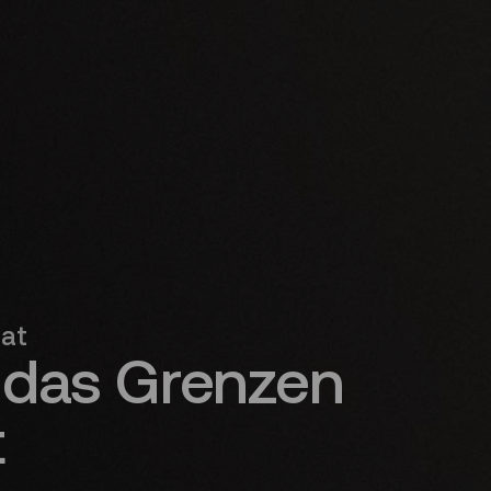
nat
 das Grenzen
t