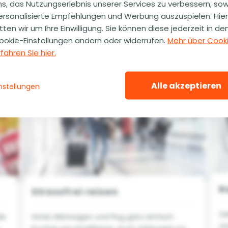
ns, das Nutzungserlebnis unserer Services zu verbessern, sow
ersonalisierte Empfehlungen und Werbung auszuspielen. Hier
r die Kreditkarte
itten wir um Ihre Einwilligung. Sie können diese jederzeit in de
ookie-Einstellungen ändern oder widerrufen.
Mehr über Cook
fahren Sie hier.
Alle akzeptieren
instellungen
R
Stressfrei reisen
Za
ie
Hotel, Mietwagen und Flug ganz einfach
un