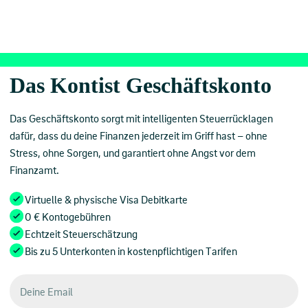
×
Das Kontist Geschäftskonto ist nun auch für GmbHs, UGs,
GbRs... verfügbar - einfach die mobile App herunterladen und
loslegen.
Das Kontist Geschäftskonto
Das Geschäftskonto sorgt mit intelligenten Steuerrücklagen
dafür, dass du deine Finanzen jederzeit im Griff hast – ohne
Stress, ohne Sorgen, und garantiert ohne Angst vor dem
Finanzamt.
Virtuelle & physische Visa Debitkarte
0 € Kontogebühren
Echtzeit Steuerschätzung
Bis zu 5 Unterkonten in kostenpflichtigen Tarifen