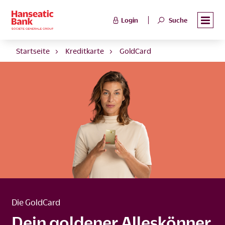
Login
Suche
Startseite
Kreditkarte
GoldCard
Die GoldCard
Dein goldener Alleskönner