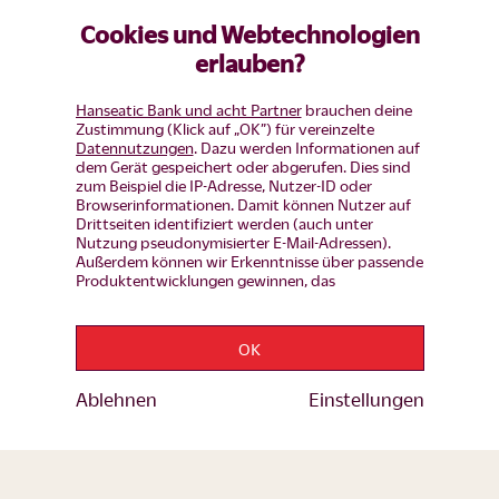
Flexibel finanzieren, sicher
Cookies und Webtechnologien
anlegen – deine digitale Bank für
erlauben?
moderne Lösungen
Hanseatic Bank und acht Partner
brauchen deine
Zustimmung (Klick auf „OK”) für vereinzelte
Datennutzungen
. Dazu werden Informationen auf
dem Gerät gespeichert oder abgerufen. Dies sind
zum Beispiel die IP-Adresse, Nutzer-ID oder
Kredite und sichere Geldanlagen
Browserinformationen. Damit können Nutzer auf
Drittseiten identifiziert werden (auch unter
Nutzung pseudonymisierter E-Mail-Adressen).
Außerdem können wir Erkenntnisse über passende
Produktentwicklungen gewinnen, das
Nutzerverhalten auf einzelnen Seiten auswerten,
Anzeigen und Inhalte messen um diese auf unsere
Besucher abzustimmen (d.h. Nutzer mit Inhalten
OK
und Werbung wiederansprechen, die noch keinen
Wir sind für dich da
Produkt-Antrag gestellt haben, aber auch Nutzer,
Hier bekommst du Hilfe bei Problemen und Antworten zu
die bereits Bestandskunden sind von
Ablehnen
Einstellungen
deinen Fragen:
Werbekampagenen ausschließen). Mehr Infos zur
Einwilligung inkl. Widerrufsmöglichkeit und zu
Einstellungsmöglichkeiten gibt es jederzeit
hier.
Mit einem Klick auf den Link „Ablehnen” kannst du
Kontaktformular
deine Einwilligung jederzeit ablehnen. Mit einem