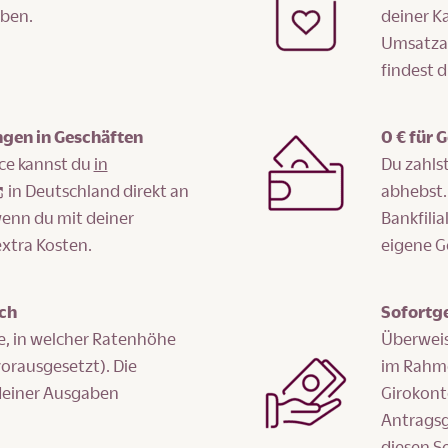
ben.
deiner Ka
Umsatzar
findest 
ngen in Geschäften
0 € für
ce kannst du
in
Du zahls
in Deutschland direkt an
abhebst.
wenn du mit deiner
Bankfili
extra Kosten.
eigene G
ch
Sofortge
e, in welcher Ratenhöhe
Überweis
vorausgesetzt). Die
im Rahme
 deiner Ausgaben
Girokont
Antragsg
diesen S