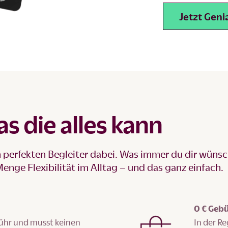
Jetzt Geni
as die alles kann
perfekten Begleiter dabei. Was immer du dir wünschs
nge Flexibilität im Alltag – und das ganz einfach.
0 € Gebü
bühr und musst keinen
In der R