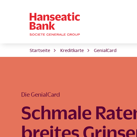
Startseite
Kreditkarte
GenialCard
Die GenialCard
Schmale Rate
breites Grins