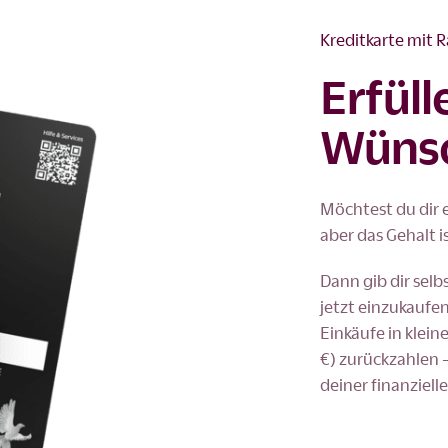
Kreditkarte mit 
Erfüll
Wünsc
Möchtest du dir 
aber das Gehalt i
Dann gib dir selb
jetzt einzukaufe
Einkäufe in klei
€) zurückzahlen –
deiner finanziell