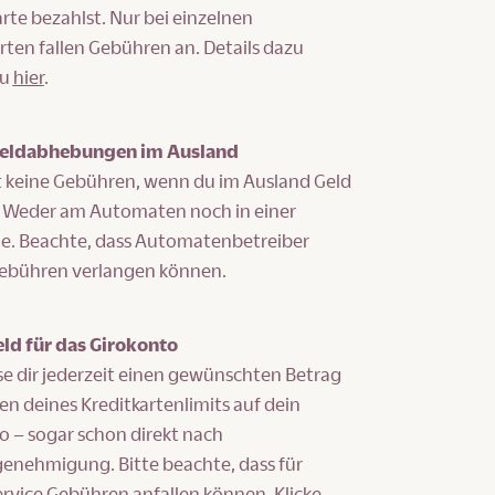
rte bezahlst. Nur bei einzelnen
ten fallen Gebühren an. Details dazu
du
hier
.
 Geldabhebungen im Ausland
t keine Gebühren, wenn du im Ausland Geld
 Weder am Automaten noch in einer
ale. Beachte, dass Automatenbetreiber
ebühren verlangen können.
ld für das Girokonto
e dir jederzeit einen gewünschten Betrag
n deines Kreditkartenlimits auf dein
o – sogar schon direkt nach
enehmigung. Bitte beachte, dass für
ervice Gebühren anfallen können. Klicke