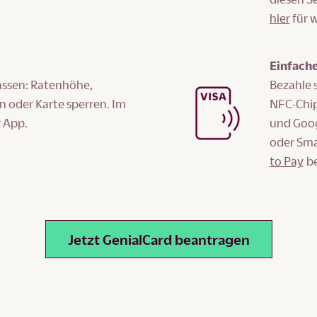
hier
für 
Einfach
passen: Ratenhöhe,
Bezahle 
 oder Karte sperren. Im
NFC-Chip
r App.
und Goog
oder Sma
to Pay
be
Jetzt GenialCard beantragen