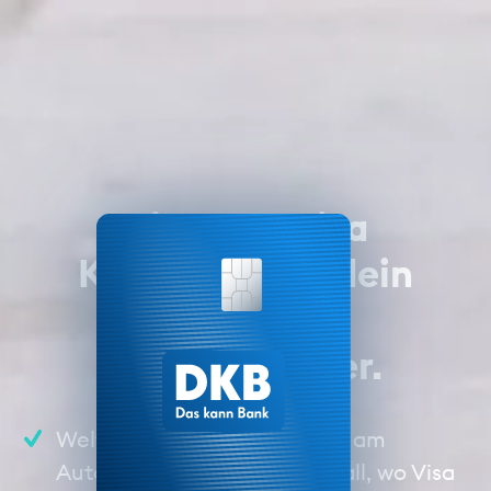
Die neue Visa
Kreditkarte – dein
perfekter
Reisebegleiter.
Weltweit bezahlen und Geld am
Automaten abheben – überall, wo Visa