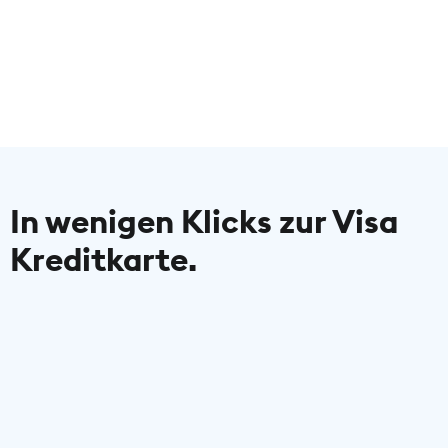
Mit der Visa Kreditkarte erhältst du
Zugriff auf monatlich 3 kostenlose
Zeitungen und Zeitschriften aus unserem
großen digitalen Kiosk. Über 1.100 Titel in
mehr als 30 Sprachen warten auf dich.
In wenigen Klicks zur Visa
Kreditkarte.
kostenlos