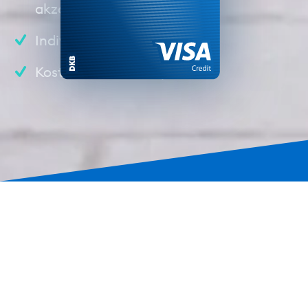
akzeptiert wird.
Individueller Kreditrahmen
Kostenloses Notfallpaket