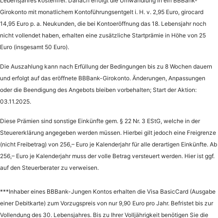
Lebensjahres kostenfrei. Danach erfolgt die Umwandlung in ein BBBank-
Girokonto mit monatlichem Kontoführungsentgelt i. H. v. 2,95 Euro, girocard
14,95 Euro p. a. Neukunden, die bei Kontoeröffnung das 18. Lebensjahr noch
nicht vollendet haben, erhalten eine zusätzliche Startprämie in Höhe von 25
Euro (insgesamt 50 Euro).
Die Auszahlung kann nach Erfüllung der Bedingungen bis zu 8 Wochen dauern
und erfolgt auf das eröffnete BBBank-Girokonto. Änderungen, Anpassungen
oder die Beendigung des Angebots bleiben vorbehalten; Start der Aktion:
03.11.2025.
Diese Prämien sind sonstige Einkünfte gem. § 22 Nr. 3 EStG, welche in der
Steuererklärung angegeben werden müssen. Hierbei gilt jedoch eine Freigrenze
(nicht Freibetrag) von 256,– Euro je Kalenderjahr für alle derartigen Einkünfte. Ab
256,– Euro je Kalenderjahr muss der volle Betrag versteuert werden. Hier ist ggf.
auf den Steuerberater zu verweisen.
***Inhaber eines BBBank-Jungen Kontos erhalten die Visa BasicCard (Ausgabe
einer Debitkarte) zum Vorzugspreis von nur 9,90 Euro pro Jahr. Befristet bis zur
Vollendung des 30. Lebensjahres. Bis zu Ihrer Volljährigkeit benötigen Sie die