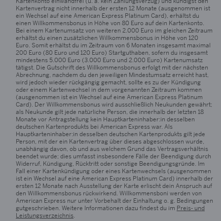
Kartenkonto einwandfrei (u. a. kein Zahlungsverzug) und kündigst den
Kartenvertrag nicht innerhalb der ersten 12 Monate (ausgenommen ist
ein Wechsel auf eine American Express Platinum Card), erhältst du
einen Willkommensbonus in Höhe von 80 Euro auf dein Kartenkonto.
Bei einem Kartenumsatz von weiteren 2.000 Euro im gleichen Zeitraum
erhältst du einen zusätzlichen Willkommensbonus in Höhe von 120
Euro. Somit erhältst du im Zeitraum von 6 Monaten insgesamt maximal
200 Euro (80 Euro und 120 Euro) Startguthaben, sofern du insgesamt
mindestens 5.000 Euro (3.000 Euro und 2.000 Euro) Kartenumsatz
tätigst. Die Gutschrift des Willkommensbonus erfolgt mit der nächsten
Abrechnung, nachdem du den jeweiligen Mindestumsatz erreicht hast,
wird jedoch wieder rückgängig gemacht, sollte es zu der Kündigung
oder einem Kartenwechsel in dem vorgenannten Zeitraum kommen
(ausgenommen ist ein Wechsel auf eine American Express Platinum
Card). Der Willkommensbonus wird ausschließlich Neukunden gewährt;
als Neukunde gilt jede natürliche Person, die innerhalb der letzten 18
Monate vor Antragstellung kein Hauptkarteninhaber:in desselben
deutschen Kartenprodukts bei American Express war. Als
Hauptkarteninhaber:in desselben deutschen Kartenprodukts gilt jede
Person, mit der ein Kartenvertrag über dieses abgeschlossen wurde,
unabhängig davon, ob und aus welchem Grund das Vertragsverhältnis
beendet wurde; dies umfasst insbesondere Fälle der Beendigung durch
Widerruf, Kündigung, Rücktritt oder sonstige Beendigungsgründe. Im
Fall einer Kartenkündigung oder eines Kartenwechsels (ausgenommen
ist ein Wechsel auf eine American Express Platinum Card) innerhalb der
ersten 12 Monate nach Ausstellung der Karte erlischt dein Anspruch auf
den Willkommensbonus rückwirkend. Willkommensboni werden von
American Express nur unter Vorbehalt der Einhaltung o. g. Bedingungen
gutgeschrieben. Weitere Informationen dazu findest du im
Preis- und
Leistungsverzeichnis
.