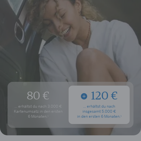
80 €
120 €
... erhältst du nach 3.000 €
... erhältst du nach
Kartenumsatz in
den ersten
insgesamt 5.000 €
6 Monaten.
in den ersten 6 Monaten.
1
1