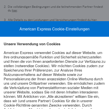
Die vollständigen Bedingungen und die teilnehmenden Partner findest
du
hier
.
Alle Details zu den Leistungen und Versicherungen findest du
hier
.
Als Werber werden dir die ExtraPunkte innerhalb 3 Monaten nach
Kartengenehmigung des von dir Geworbenen gutgeschrieben. Die
Freundschaftsprämie für den Geworbenen variiert je nach
genehmigtem Kartenprodukt und ist an Bedingungen geknüpft. Das
Angebot gilt nur für Anträge von Hauptkarten durch Antragsteller:innen
– in diesem Fall den Geworbenen –, die innerhalb der letzten 18 Monate
nicht als Hauptkarteninhaber:in einer der beantragten Karte
entsprechenden deutschen American Express Karte registriert waren.
Weitere Bedingungen und Einschränkungen zum Erhalt des Bonus
findest du unter
www.amex.de/freunde
.
Weitere Informationen zum Gewinnspiel findest du
hier
.
Die Angabe „Sichere dir jährliche Vorteile in Höhe von über 1.168 €“
basiert auf einer Beispielrechnung mit dem Vorteilsrechner unter
Annahme bestimmter Reisegewohnheiten (z. B. Anzahl der
Hotelaufenthalte, Mietwagentage und Reisen pro Jahr). Die tatsächliche
Ersparnis kann je nach individuellem Nutzungsverhalten, Verfügbarkeit
und Inanspruchnahme der Leistungen abweichen. Alle Werte verstehen
sich als unverbindliche Richtwerte ohne Gewähr.