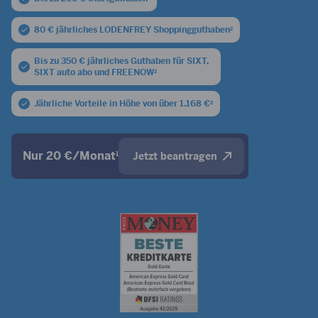
80 € jährliches LODENFREY Shoppingguthaben
2
Bis zu 350 € jährliches Guthaben für SIXT,
SIXT auto abo und FREENOW
2
Jährliche Vorteile in Höhe von über 1.168 €
2
Nur 20 €/Monat
1
Jetzt beantragen