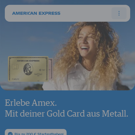
Erlebe Amex.
Mit deiner Gold
Card aus Metall.
Bis zu 200 € Startguthaben
1