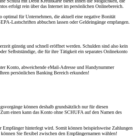
 Schufa mit Debit Kreditkarte bietet Ihnen die Möglichkeit, die
os erfolgt rein über das Internet im persönlichen Onlinebereich.
optimal für Unternehmen, die aktuell eine negative Bonität
 SEPA-Lastschriften abbuchen lassen oder Geldeingänge empfangen.
t günstig und schnell eröffnet werden. Schulden sind also kein
r Selbstständige, die für ihre Tätigkeit ein separates Onlinekonto
ayCenter Konto, abweichende eMail-Adresse und Handynummer
 Ihren persönlichen Banking Bereich erkunden!
svorgänge können deshalb grundsätzlich nur für diesen
en. Zum einen kann das Konto ohne SCHUFA auf den Namen des
r Empfänger hinterlegt wird. Somit können beispielsweise Zahlungen
 können Sie flexibel zwischen den Empfängernamen wählen!