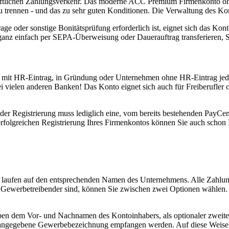
häftlichen Zahlungsverkehr. Das moderne ACC Premium Firmenkonto ohne
u trennen - und das zu sehr guten Konditionen. Die Verwaltung des Kont
er sonstige Bonitätsprüfung erforderlich ist, eignet sich das Konto 
d ganz einfach per SEPA-Überweisung oder Dauerauftrag transferieren,
HR-Eintrag, in Gründung oder Unternehmen ohne HR-Eintrag jederzei
 vielen anderen Banken! Das Konto eignet sich auch für Freiberufler ode
ei der Registrierung muss lediglich eine, vom bereits bestehenden P
rfolgreichen Registrierung Ihres Firmenkontos können Sie auch schon
 laufen auf den entsprechenden Namen des Unternehmens. Alle Zahlung
in Gewerbetreibender sind, können Sie zwischen zwei Optionen wähl
ben dem Vor- und Nachnamen des Kontoinhabers, als optionaler zweite
 angegebene Gewerbebezeichnung empfangen werden. Auf diese Weise