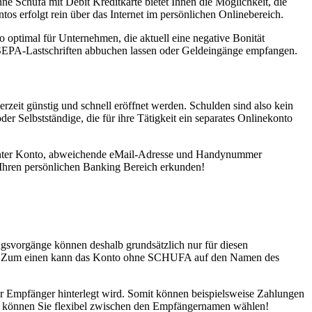
 Schufa mit Debit Kreditkarte bietet Ihnen die Möglichkeit, die
os erfolgt rein über das Internet im persönlichen Onlinebereich.
optimal für Unternehmen, die aktuell eine negative Bonität
 SEPA-Lastschriften abbuchen lassen oder Geldeingänge empfangen.
t günstig und schnell eröffnet werden. Schulden sind also kein
r Selbstständige, die für ihre Tätigkeit ein separates Onlinekonto
ayCenter Konto, abweichende eMail-Adresse und Handynummer
 Ihren persönlichen Banking Bereich erkunden!
svorgänge können deshalb grundsätzlich nur für diesen
en. Zum einen kann das Konto ohne SCHUFA auf den Namen des
r Empfänger hinterlegt wird. Somit können beispielsweise Zahlungen
 können Sie flexibel zwischen den Empfängernamen wählen!