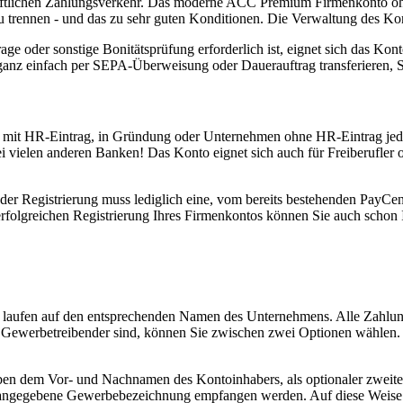
häftlichen Zahlungsverkehr. Das moderne ACC Premium Firmenkonto ohne
u trennen - und das zu sehr guten Konditionen. Die Verwaltung des Kont
er sonstige Bonitätsprüfung erforderlich ist, eignet sich das Konto 
d ganz einfach per SEPA-Überweisung oder Dauerauftrag transferieren,
HR-Eintrag, in Gründung oder Unternehmen ohne HR-Eintrag jederzei
 vielen anderen Banken! Das Konto eignet sich auch für Freiberufler ode
ei der Registrierung muss lediglich eine, vom bereits bestehenden P
rfolgreichen Registrierung Ihres Firmenkontos können Sie auch schon
 laufen auf den entsprechenden Namen des Unternehmens. Alle Zahlung
in Gewerbetreibender sind, können Sie zwischen zwei Optionen wähl
ben dem Vor- und Nachnamen des Kontoinhabers, als optionaler zweite
 angegebene Gewerbebezeichnung empfangen werden. Auf diese Weise